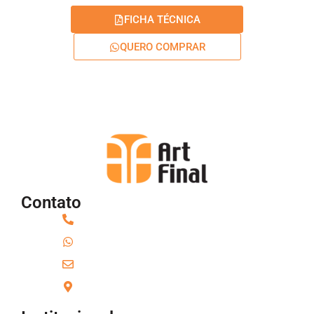
FICHA TÉCNICA
QUERO COMPRAR
Contato
(16) 3336-7388
(16) 9 9748-4888
contato@artfinaldecoracao.com.br
Araraquara – SP