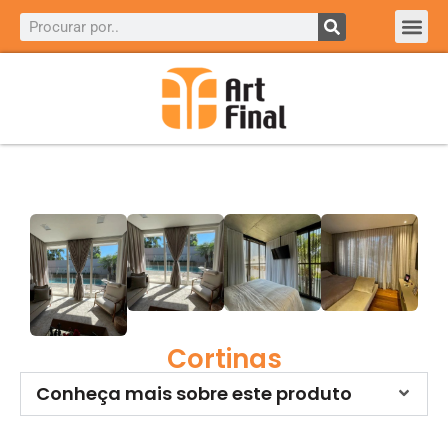
Nossos 
Galeria d
Hunter 
Fale C
Cortinas
Conheça mais sobre este produto